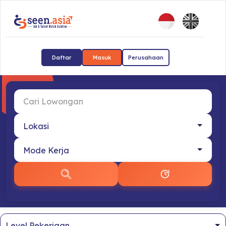
Daftar
Masuk
Perusahaan