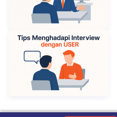
Ketentuan Penggunaan
|
Kebijakan Privasi
|
Tentang Kami