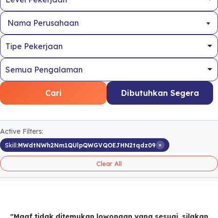
Nama Perusahaan
Cari
Dibutuhkan Segera
Active Filters:
×
Skill:
MWdtNWh2Nm1QUlpQWGVQOEJHN2tqdz09
Clear All
"Maaf tidak ditemukan lowongan yang sesuai, silakan