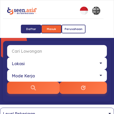
Daftar
Masuk
Perusahaan