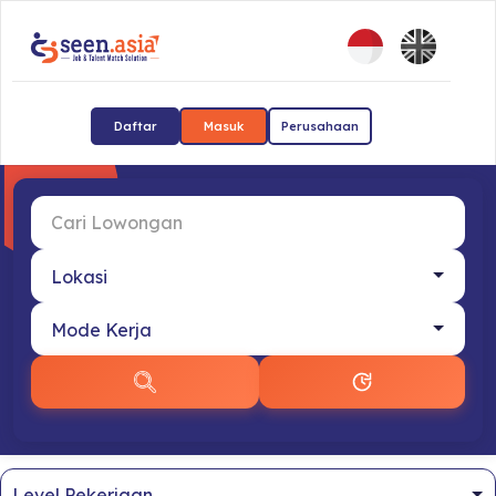
Daftar
Masuk
Perusahaan