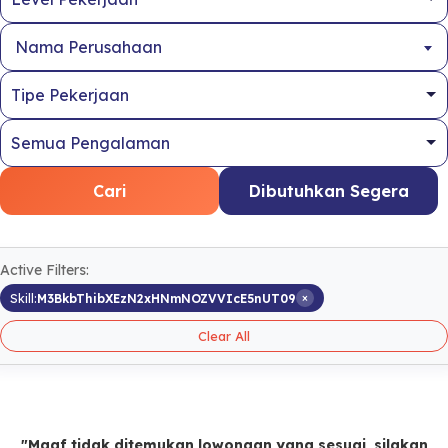
Nama Perusahaan
Cari
Dibutuhkan Segera
Active Filters:
×
Skill:
M3BkbThibXEzN2xHNmNOZVVIcE5nUT09
Clear All
"Maaf tidak ditemukan lowongan yang sesuai, silakan