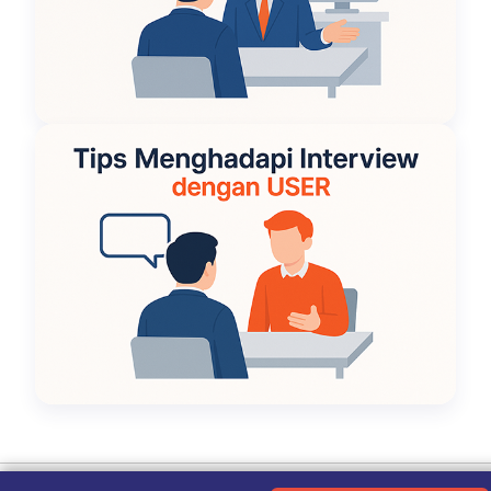
Ketentuan Penggunaan
|
Kebijakan Privasi
|
Tentang Kami