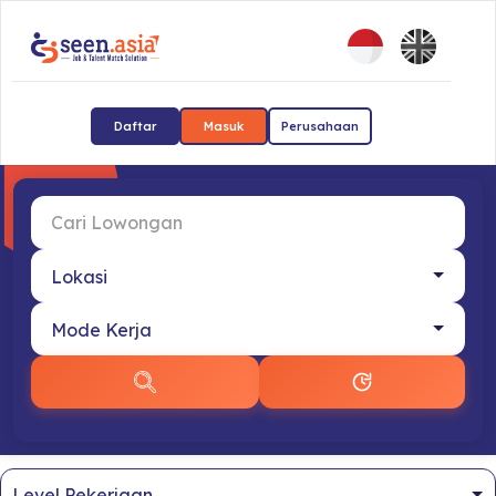
Daftar
Masuk
Perusahaan