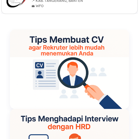
📍 KAB. TANGERANG, BANTEN
💼 WFO