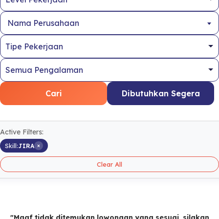
Nama Perusahaan
Cari
Dibutuhkan Segera
Active Filters:
×
Skill:
JIRA
Clear All
"Maaf tidak ditemukan lowongan yang sesuai, silakan