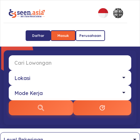
Daftar
Masuk
Perusahaan