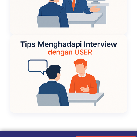
Ketentuan Penggunaan
|
Kebijakan Privasi
|
Tentang Kami