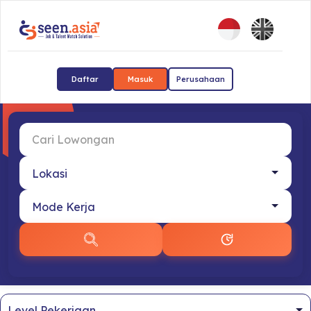
Daftar
Masuk
Perusahaan