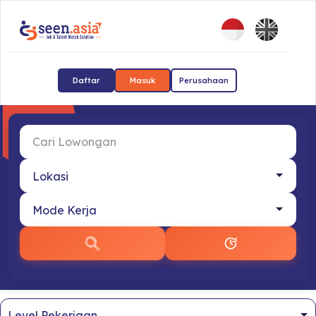
Daftar
Masuk
Perusahaan