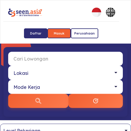
Daftar
Masuk
Perusahaan