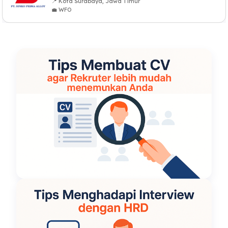
📍 Kota Surabaya, Jawa Timur
💼 WFO