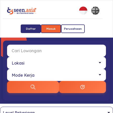
Daftar
Masuk
Perusahaan