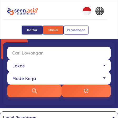
Daftar
Masuk
Perusahaan