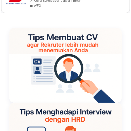
📍 Kota Surabaya, Jawa Timur
💼 WFO