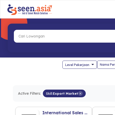
Nama Per
Active Filters:
Skill:
Export Market
×
International Sales Supervisor