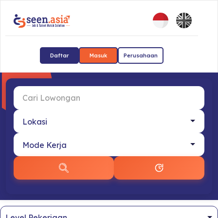
Daftar
Masuk
Perusahaan