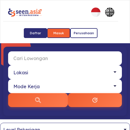
Daftar
Masuk
Perusahaan