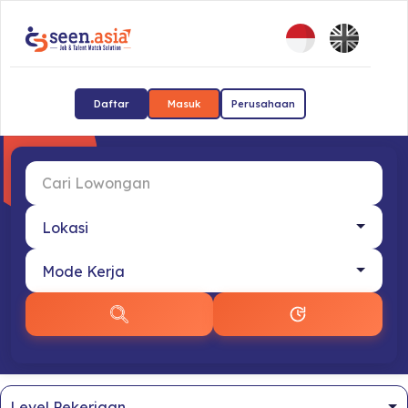
Daftar
Masuk
Perusahaan