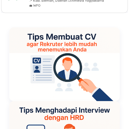
📍 Kab. Sleman, Daerah Istimewa Yogyakarta
💼 WFO