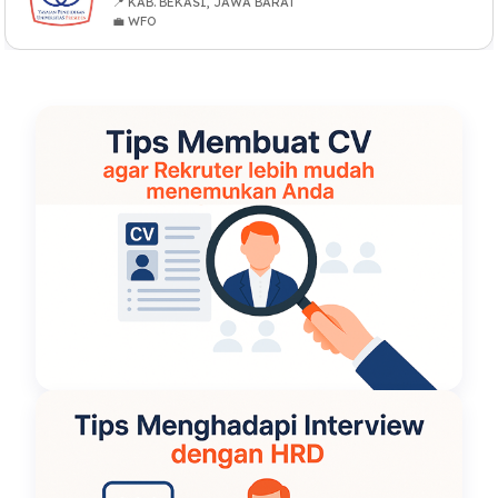
📍 KAB. BEKASI, JAWA BARAT
💼 WFO