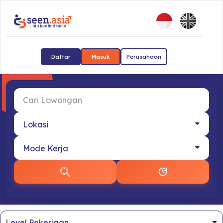
Daftar
Masuk
Perusahaan