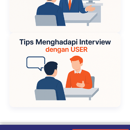
Ketentuan Penggunaan
|
Kebijakan Privasi
|
Tentang Kami