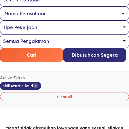
Nama Perusahaan
Cari
Dibutuhkan Segera
Active Filters:
×
Skill:
Azure Cloud
Clear All
"Maaf tidak ditemukan lowongan yang sesuai, silakan