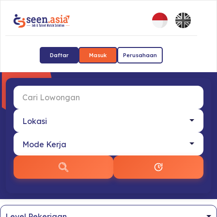
Daftar
Masuk
Perusahaan