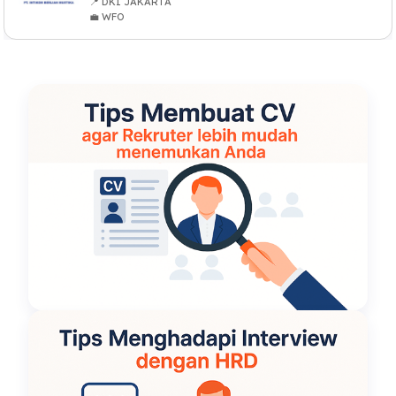
📍 DKI JAKARTA
💼 WFO