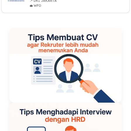
📍 DKI JAKARTA
💼 WFO