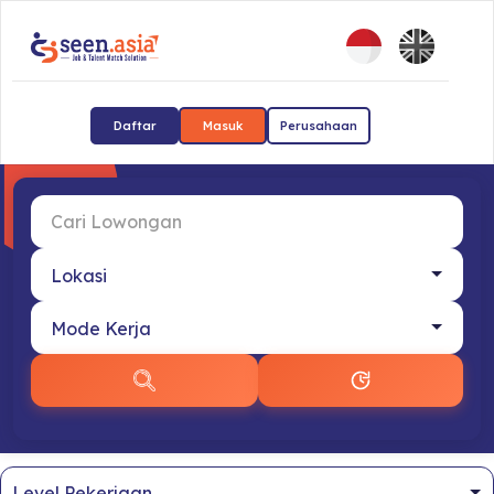
Daftar
Masuk
Perusahaan