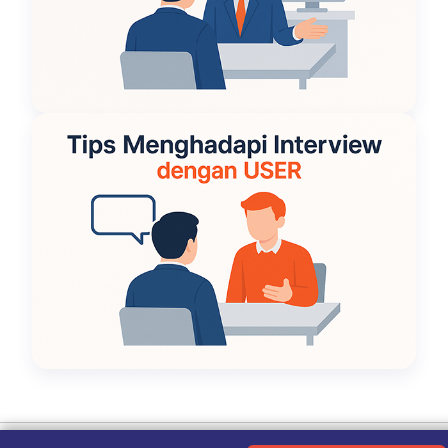
Ketentuan Penggunaan
|
Kebijakan Privasi
|
Tentang Kami