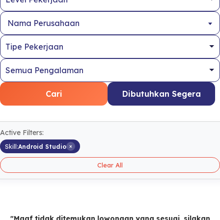
Nama Perusahaan
Cari
Dibutuhkan Segera
Active Filters:
×
Skill:
Android Studio
Clear All
"Maaf tidak ditemukan lowongan yang sesuai, silakan