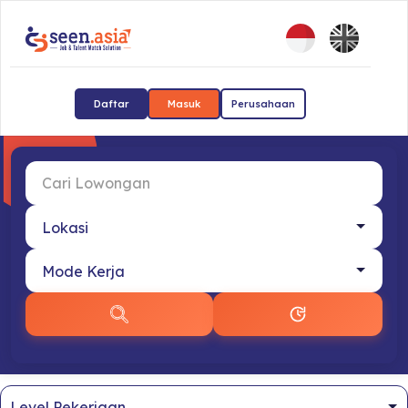
Daftar
Masuk
Perusahaan