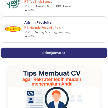
PT Yay Enak Semua
📍 Kota Jakarta Barat, DKI Jakarta
💼 WFO
Admin Produksi
PT. Malindo Feedmill, Tbk.
📍 Kab. Tulang Bawang, Lampung
💼 WFO
Selanjutnya >>