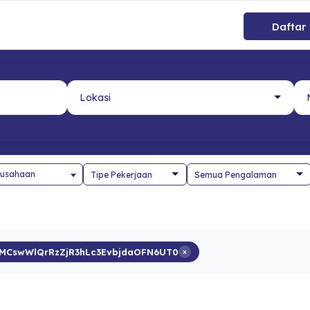
Daftar
usahaan
MCswWlQrRzZjR3hLc3EvbjdaOFN6UT0
×