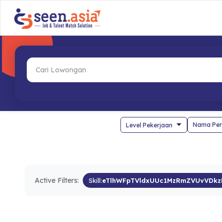
Nama Per
Active Filters:
Skill:
eTlhWFpTVldxUUc1MzRmZVUvVDkz