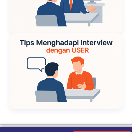
Ketentuan Penggunaan
|
Kebijakan Privasi
|
Tentang Kami