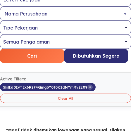
Nama Perusahaan
Cari
Dibutuhkan Segera
Active Filters:
×
Skill:
d0IvTEx6R2F4Qmg3Y0t0K1dNYmMvZz09
Clear All
"Maaf tidak ditemukan lowongan yang sesuai, silakan