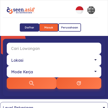
Daftar
Masuk
Perusahaan