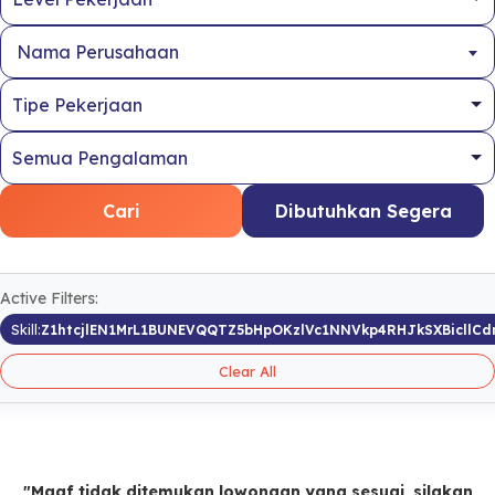
Nama Perusahaan
Cari
Dibutuhkan Segera
Active Filters:
Skill:
Z1htcjlEN1MrL1BUNEVQQTZ5bHpOKzlVc1NNVkp4RHJkSXBicllCd
Clear All
"Maaf tidak ditemukan lowongan yang sesuai, silakan