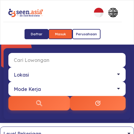
Daftar
Masuk
Perusahaan