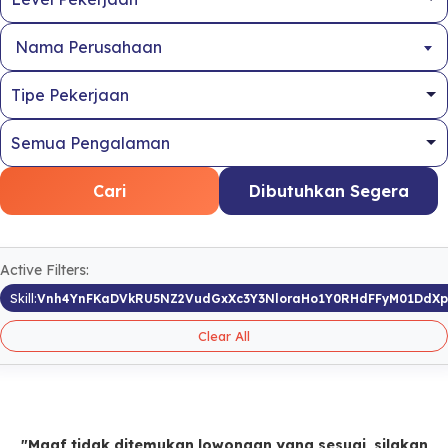
Nama Perusahaan
Cari
Dibutuhkan Segera
Active Filters:
Skill:
Vnh4YnFKaDVkRU5NZ2VudGxXc3Y3NloraHo1Y0RHdFFyM01DdX
Clear All
"Maaf tidak ditemukan lowongan yang sesuai, silakan