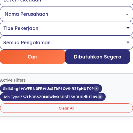
Nama Perusahaan
Cari
Dibutuhkan Segera
Active Filters:
×
Skill:
Sng4WWFRN0FRWUxSTkF4OWhRZEpHUT09
×
Job Type:
Z3ZLbDB6ZDM0WkxXSDBlT3VDUDdiUT09
Clear All