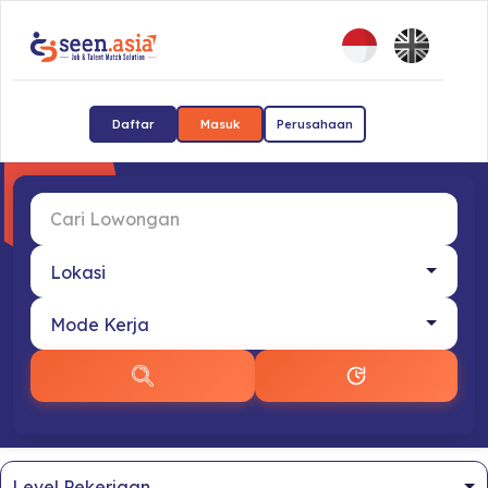
Daftar
Masuk
Perusahaan