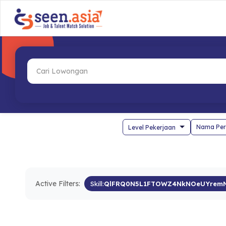
Nama Per
Active Filters:
Skill:
QlFRQ0N5L1FTOWZ4NkNOeUYremN