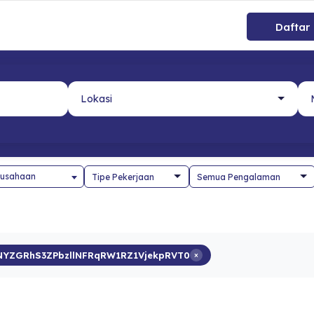
Daftar
usahaan
YZGRhS3ZPbzllNFRqRW1RZ1VjekpRVT0
×