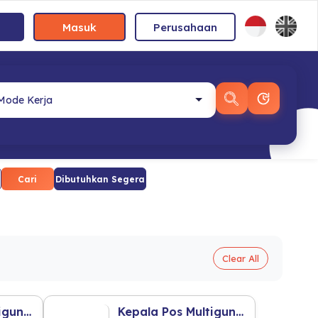
Masuk
Perusahaan
Cari
Dibutuhkan Segera
Clear All
Kepala Pos Multiguna R2 (Tangerang Selatan)
Kepala Pos Multiguna R2 (Depok)