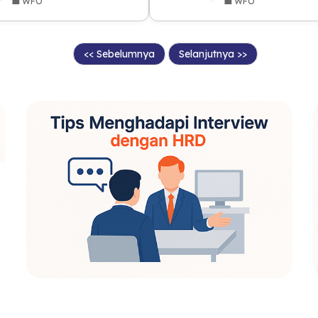
💼 WFO
💼 WFO
<< Sebelumnya
Selanjutnya >>