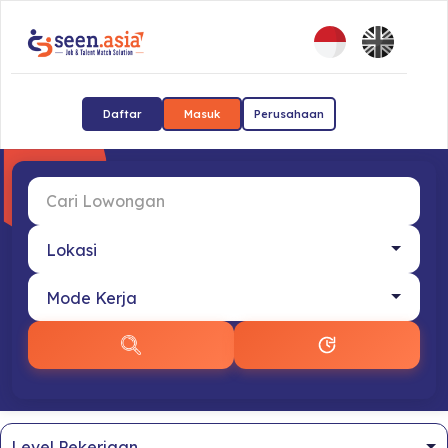
Daftar
Masuk
Perusahaan