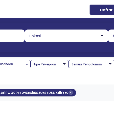
Daftar
usahaan
1alRwQ09sa093cXk5S3UrSzU5NXdhYz0
×