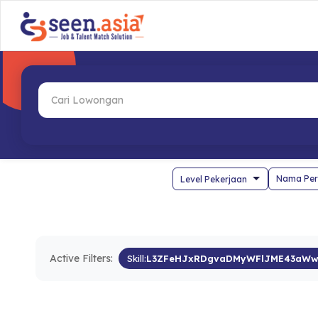
Nama Per
Active Filters:
Skill:
L3ZFeHJxRDgvaDMyWFlJME43aWw