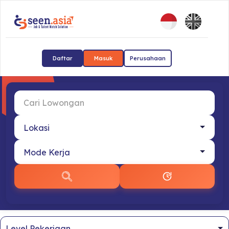
Daftar
Masuk
Perusahaan