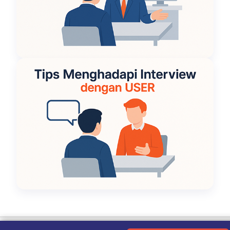
Ketentuan Penggunaan
|
Kebijakan Privasi
|
Tentang Kami