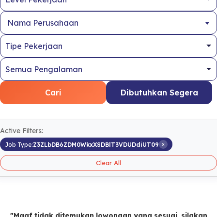
Nama Perusahaan
Cari
Dibutuhkan Segera
Active Filters:
×
Job Type:
Z3ZLbDB6ZDM0WkxXSDBlT3VDUDdiUT09
Clear All
"Maaf tidak ditemukan lowongan yang sesuai, silakan