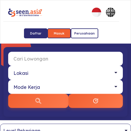
Daftar
Masuk
Perusahaan