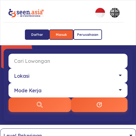
Daftar
Masuk
Perusahaan