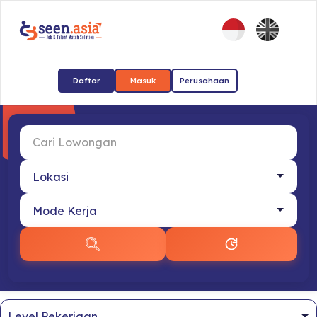
Daftar
Masuk
Perusahaan