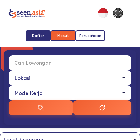
Daftar
Masuk
Perusahaan