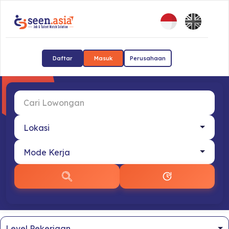
Daftar
Masuk
Perusahaan