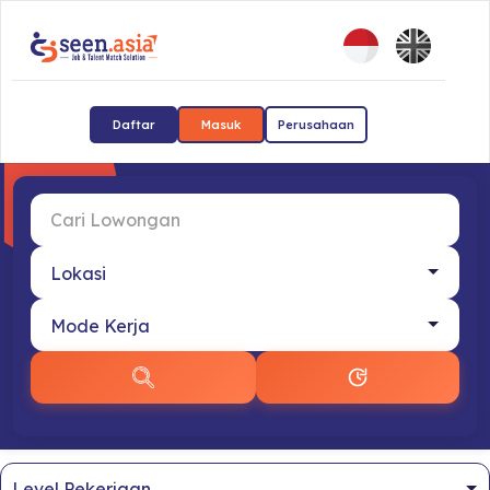
Daftar
Masuk
Perusahaan