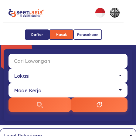
Daftar
Masuk
Perusahaan