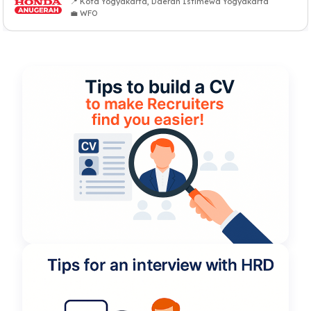
📍 Kota Yogyakarta, Daerah Istimewa Yogyakarta
💼 WFO