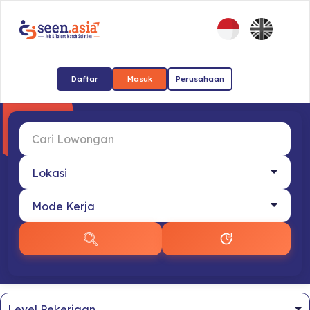
Daftar
Masuk
Perusahaan