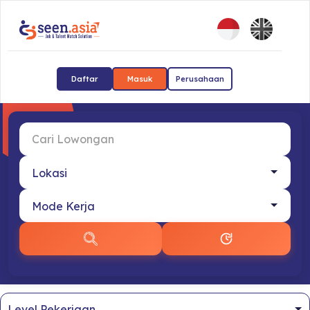
Daftar
Masuk
Perusahaan