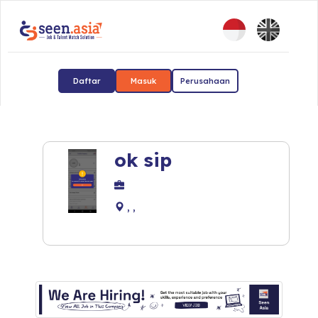
Daftar
Masuk
Perusahaan
ok sip
, ,