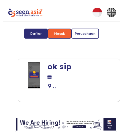
Daftar
Masuk
Perusahaan
ok sip
, ,