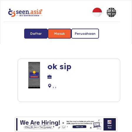
Daftar
Masuk
Perusahaan
ok sip
, ,