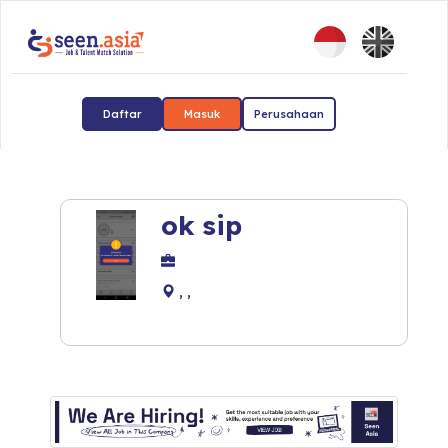
Daftar
Masuk
Perusahaan
ok sip
, ,