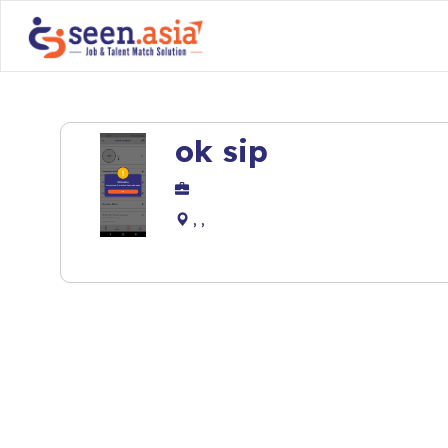
ok sip
, ,