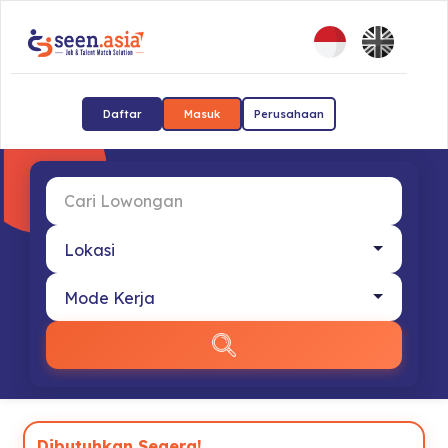
Daftar
Masuk
Perusahaan
Dibutuhkan Segera!